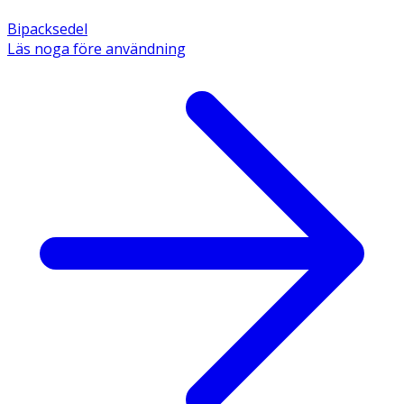
Bipacksedel
Läs noga före användning