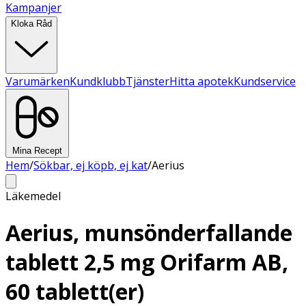
Kampanjer
Kloka Råd
Varumärken
Kundklubb
Tjänster
Hitta apotek
Kundservice
Mina Recept
Hem
/
Sökbar, ej köpb, ej kat
/
Aerius
Läkemedel
Aerius, munsönderfallande
tablett 2,5 mg Orifarm AB,
60 tablett(er)