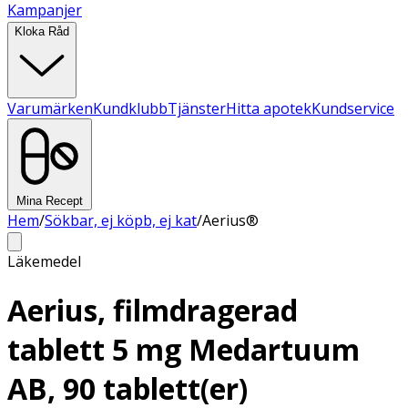
Kampanjer
Kloka Råd
Varumärken
Kundklubb
Tjänster
Hitta apotek
Kundservice
Mina Recept
Hem
/
Sökbar, ej köpb, ej kat
/
Aerius®
Läkemedel
Aerius, filmdragerad
tablett 5 mg Medartuum
AB, 90 tablett(er)