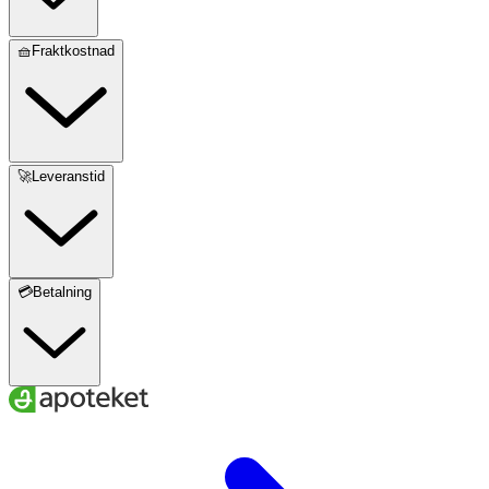
🧺Fraktkostnad
🚀Leveranstid
💳Betalning