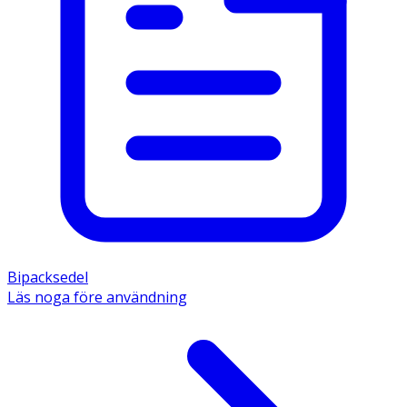
Bipacksedel
Läs noga före användning