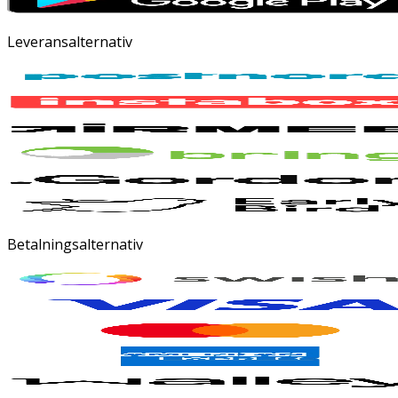
Leveransalternativ
Betalningsalternativ