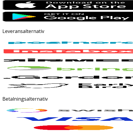
Leveransalternativ
Betalningsalternativ