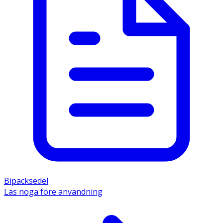
Bipacksedel
Läs noga före användning