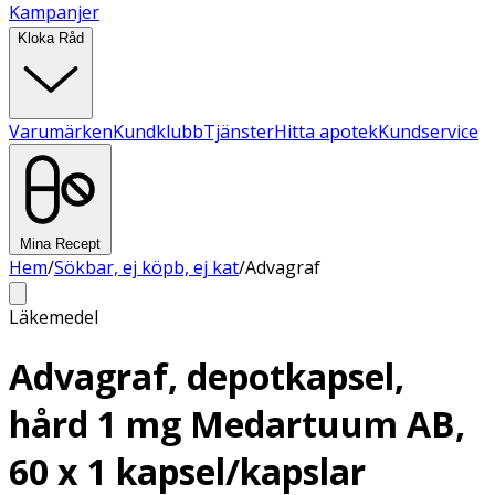
Kampanjer
Kloka Råd
Varumärken
Kundklubb
Tjänster
Hitta apotek
Kundservice
Mina Recept
Hem
/
Sökbar, ej köpb, ej kat
/
Advagraf
Läkemedel
Advagraf, depotkapsel,
hård 1 mg Medartuum AB,
60 x 1 kapsel/kapslar