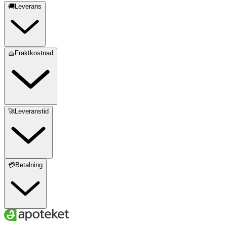
🚚Leverans
🧺Fraktkostnad
🚀Leveranstid
💳Betalning