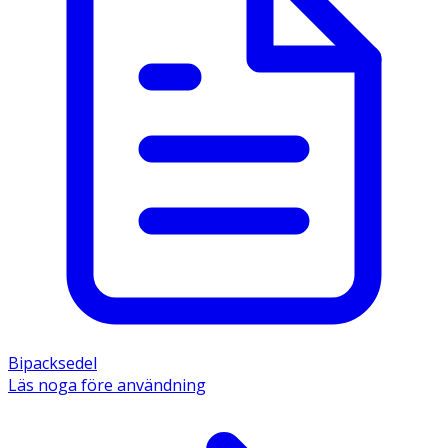
Bipacksedel
Läs noga före användning