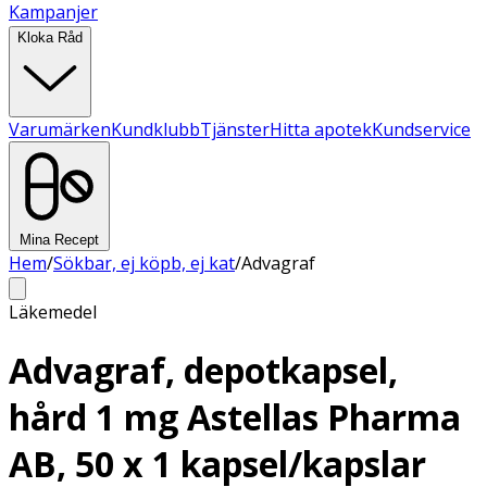
Kampanjer
Kloka Råd
Varumärken
Kundklubb
Tjänster
Hitta apotek
Kundservice
Mina Recept
Hem
/
Sökbar, ej köpb, ej kat
/
Advagraf
Läkemedel
Advagraf, depotkapsel,
hård 1 mg Astellas Pharma
AB, 50 x 1 kapsel/kapslar