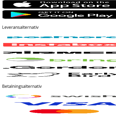
Leveransalternativ
Betalningsalternativ