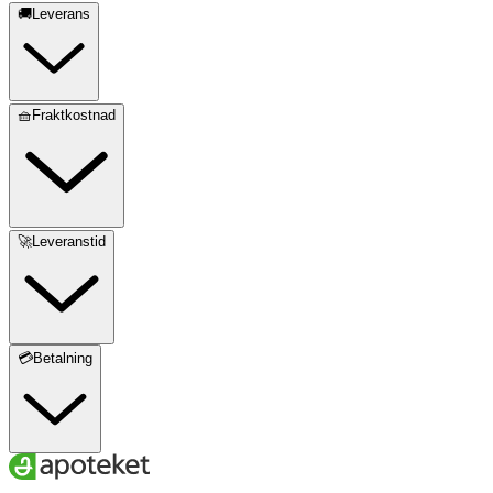
🚚Leverans
🧺Fraktkostnad
🚀Leveranstid
💳Betalning