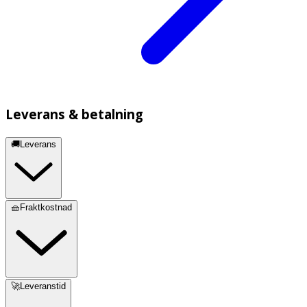
Leverans & betalning
🚚Leverans
🧺Fraktkostnad
🚀Leveranstid