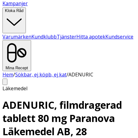
Kampanjer
Kloka Råd
Varumärken
Kundklubb
Tjänster
Hitta apotek
Kundservice
Mina Recept
Hem
/
Sökbar, ej köpb, ej kat
/
ADENURIC
Läkemedel
ADENURIC, filmdragerad
tablett 80 mg Paranova
Läkemedel AB, 28