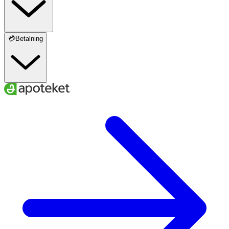
💳Betalning