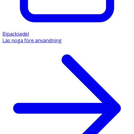
Bipacksedel
Läs noga före användning