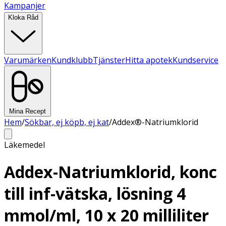
Kampanjer
Kloka Råd
Varumärken
Kundklubb
Tjänster
Hitta apotek
Kundservice
Mina Recept
Hem
/
Sökbar, ej köpb, ej kat
/
Addex®-Natriumklorid
Läkemedel
Addex-Natriumklorid, konc
till inf-vätska, lösning 4
mmol/ml, 10 x 20 milliliter