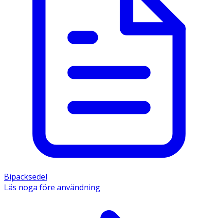
Bipacksedel
Läs noga före användning