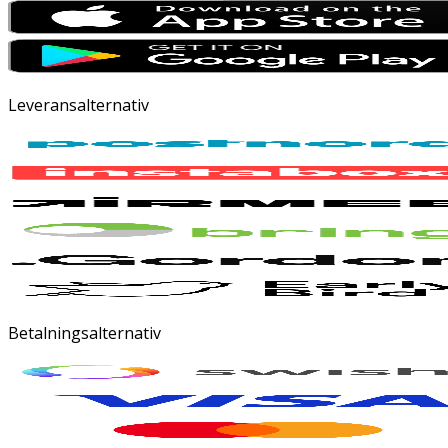
Leveransalternativ
Betalningsalternativ