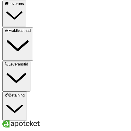
🚚Leverans
🧺Fraktkostnad
🚀Leveranstid
💳Betalning