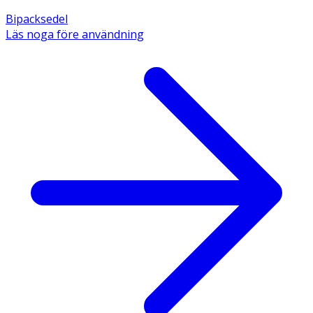
Bipacksedel
Läs noga före användning