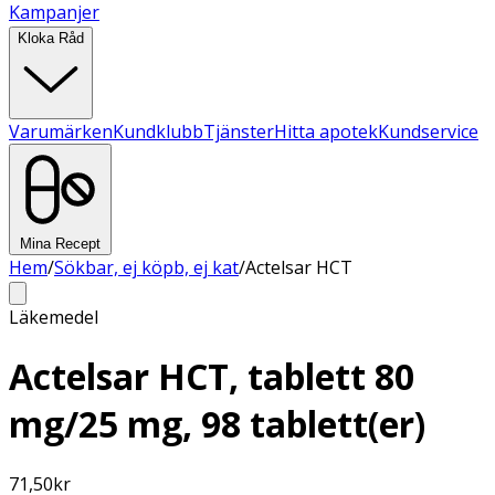
Kampanjer
Kloka Råd
Varumärken
Kundklubb
Tjänster
Hitta apotek
Kundservice
Mina Recept
Hem
/
Sökbar, ej köpb, ej kat
/
Actelsar HCT
Läkemedel
Actelsar HCT, tablett 80
mg/25 mg, 98 tablett(er)
71,50
kr