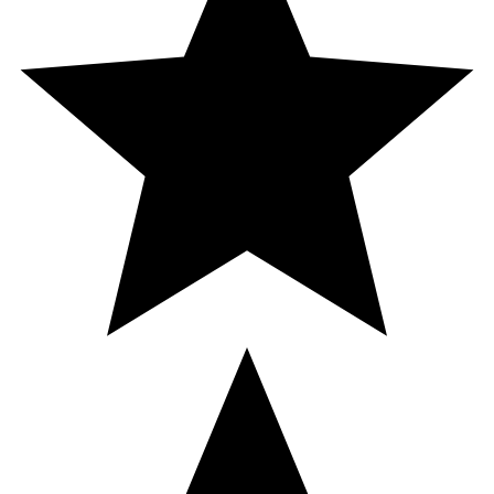
Butter, Diglycerin, Octyldodecanol, Polyacrylate-13,
Tapioca Starch, Octyldodecyl Xyloside, PEG-30
Dipolyhydroxystearate, Dimethicone, Potassium Caproyl
Tyrosine, Pisum Sativum Extract, Tocopheryl Acetate,
Polyisobutene, Allantoin, Polyglycerin-3, Polysorbate 20,
Sodium PCA, Sodium Lactate, Inositol,
Polymethylsilsesquioxane, Xylose, Citric Acid,
Phenoxyethanol, Sodium Benzoate, Parfum.