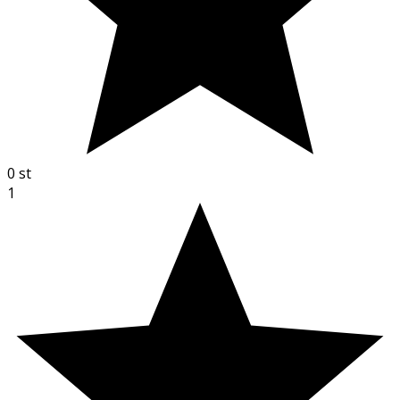
0
st
1