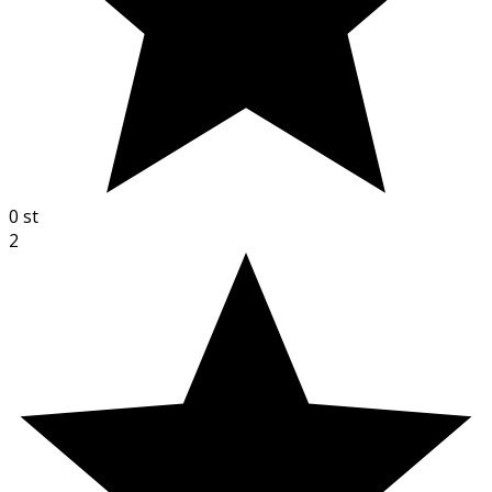
0
st
2