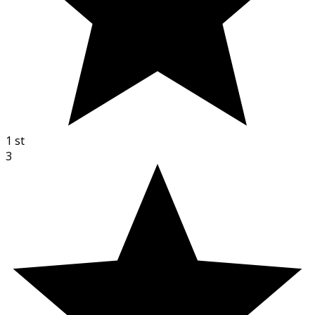
1
st
3