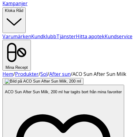
Kampanjer
Kloka Råd
Varumärken
Kundklubb
Tjänster
Hitta apotek
Kundservice
Mina Recept
Hem
/
Produkter
/
Sol
/
After sun
/
ACO Sun After Sun Milk
ACO Sun After Sun Milk, 200 ml har tagits bort från mina favoriter