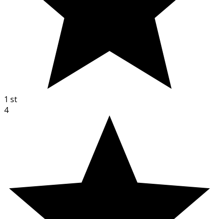
1
st
4