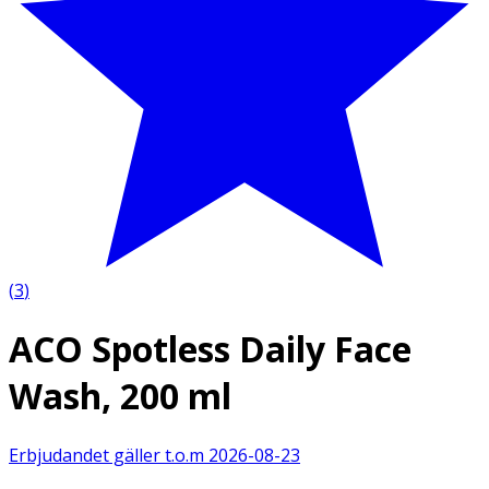
(
3
)
ACO Spotless Daily Face
Wash, 200 ml
Erbjudandet gäller t.o.m
2026-08-23