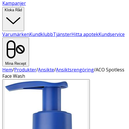
Kampanjer
Kloka Råd
Varumärken
Kundklubb
Tjänster
Hitta apotek
Kundservice
Mina Recept
Hem
/
Produkter
/
Ansikte
/
Ansiktsrengöring
/
ACO Spotless
Face Wash