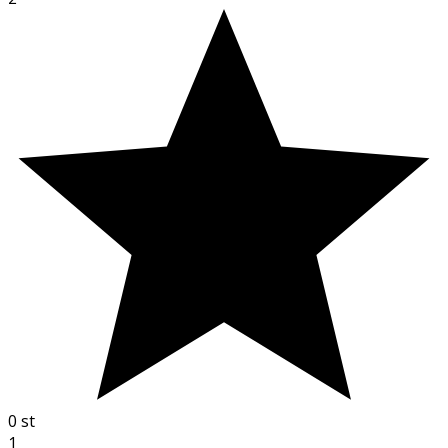
0
st
1