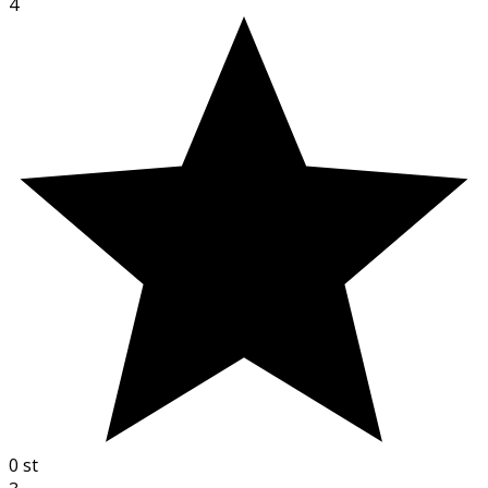
4
0
st