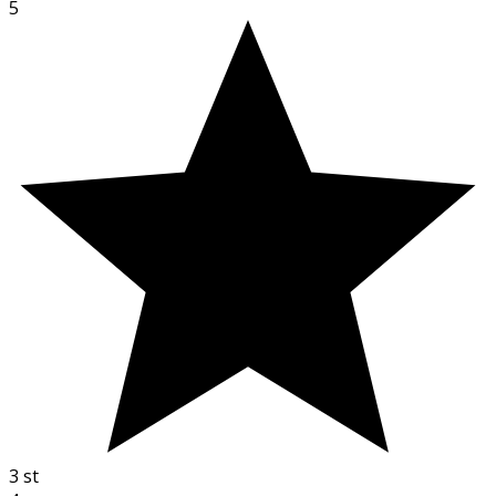
5
3
st