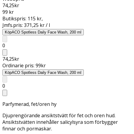
74,25
kr
99 kr
Butikspris:
115 kr
,
Jmfs.pris:
371,25 kr / l
Köp
ACO Spotless Daily Face Wash, 200 ml
0
74,25
kr
Ordinarie pris:
99
kr
Köp
ACO Spotless Daily Face Wash, 200 ml
0
Parfymerad, fet/oren hy
Djuprengörande ansiktstvätt för fet och oren hud.
Ansiktstvätten innehåller salicylsyra som förbygger
finnar och pormaskar.