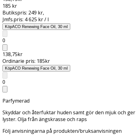
185 kr
Butikspris:
249 kr
,
Jmfs.pris:
4 625 kr / l
Köp
ACO Renewing Face Oil, 30 ml
0
138,75
kr
Ordinarie pris:
185
kr
Köp
ACO Renewing Face Oil, 30 ml
0
Parfymerad
Skyddar och återfuktar huden samt gör den mjuk och ger
lyster. Olja från ängskrasse och raps
Följ anvisningarna på produkten/bruksanvisningen