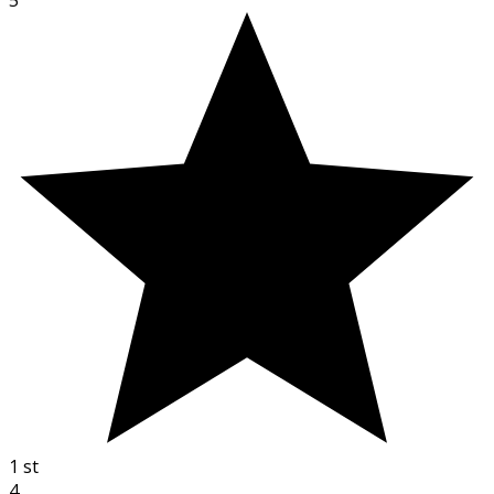
1
st
4