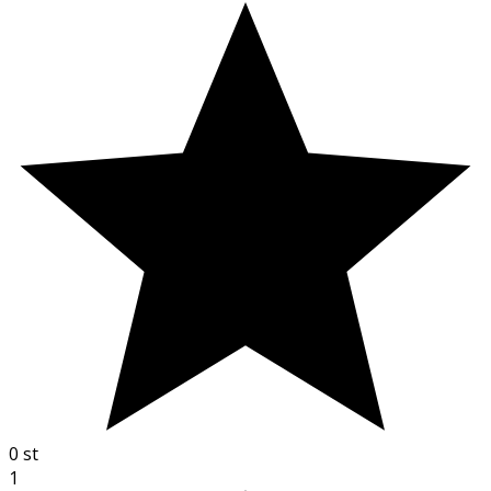
0
st
1