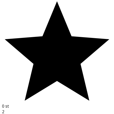
0
st
2