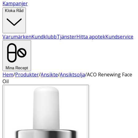
Kampanjer
Kloka Råd
Varumärken
Kundklubb
Tjänster
Hitta apotek
Kundservice
Mina Recept
Hem
/
Produkter
/
Ansikte
/
Ansiktsolja
/
ACO Renewing Face
Oil