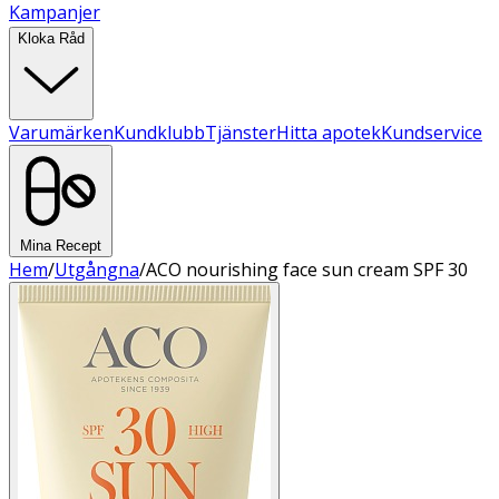
Kampanjer
Kloka Råd
Varumärken
Kundklubb
Tjänster
Hitta apotek
Kundservice
Mina Recept
Hem
/
Utgångna
/
ACO nourishing face sun cream SPF 30