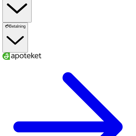
💳Betalning