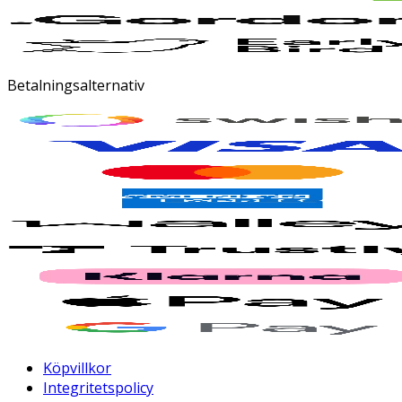
Betalningsalternativ
Köpvillkor
Integritetspolicy