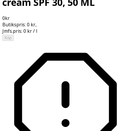
cream SPF 30, 50 ML
0
kr
Butikspris:
0 kr
,
Jmfs.pris:
0 kr / l
Köp