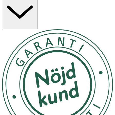
Aqua
Lösningsmedel
Octocrylene
UV-filter
C12-15 Alkyl Benzoate
Mjukgörande
Ethylhexyl Salicylate
UV-filter
Bis-
UV-filter
Ethylhexyloxyphenol
Methoxyphenyl
UV-filter
Triazine
Diethylamino
Fuktbindande
Hydroxybenzoyl Hexyl
Mjukgörande
Benzoate
UV-filter
Glycerin
Fuktbindande
Myristyl Myristate
Mjukgörande/Konsistensgivande
Ethylhexyl Triazone
Antioxidant
Butylene Glycol
Mjukgörande
Cetyl Alcohol
Emulgerande
Tocopheryl Acetate
Emulgerande/Förtjockande
Canola Oil
Potassium Cetyl
Förtjockande
Phosphate
pH-justerande