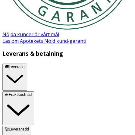
Acrylates/C10-30 Alkyl
Komplexbildande
Acrylate Crosspolymer
Konserveringsmedel
Xanthan Gum
Konserveringsmedel
Sodium Hydroxide
Konserveringsmedel
Citric Acid
Nöjda kunder är vårt mål
Phenoxyethanol
Läs om Apotekets Nöjd kund-garanti
Sodium Benzoate
Potassium Sorbate
Leverans & betalning
🚚Leverans
🧺Fraktkostnad
🚀Leveranstid