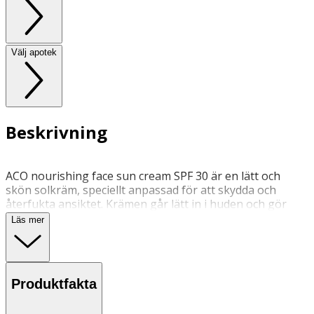
Välj apotek
Beskrivning
ACO nourishing face sun cream SPF 30 är en lätt och
skön solkräm, speciellt anpassad för att skydda och
återfukta ansiktet. Krämen går lätt in i huden och gör
den mjuk, utan att täppa till porerna. ACO solkräm för
Läs mer
ansikte innehåller antioxidanten Vitamin E som skydd
mot fria radikaler.
Produktfakta
Innehåll
Funktion