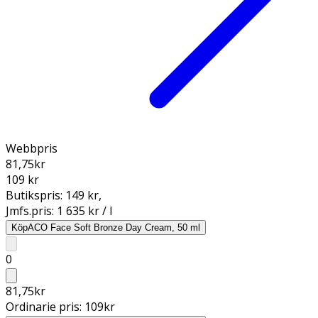
Webbpris
81,75
kr
109 kr
Butikspris:
149 kr
,
Jmfs.pris:
1 635 kr / l
Köp
ACO Face Soft Bronze Day Cream, 50 ml
0
81,75
kr
Ordinarie pris:
109
kr