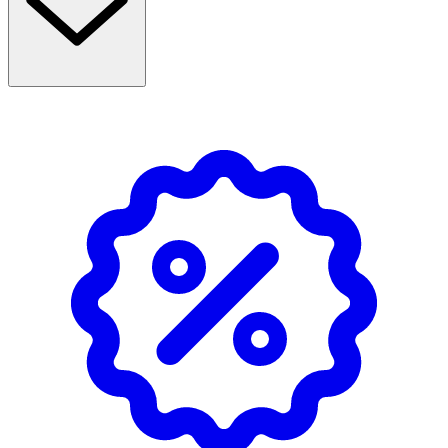
Innehåll
Aqua Isopropyl Myristate Glyceryl Stearate PEG-100
Stearate PEG-2 Stearate Propylene Glycol Sodium PCA
Stearic Acid Paraffinum Liquidum Canola Oil Tocopheryl
Acetate Caprylyl Glycol Dimethicone
Hydroxyethylcellulose Talc Citric Acid Sodium Benzoate CI
77891 CI 77492 CI 77491 CI 77499.