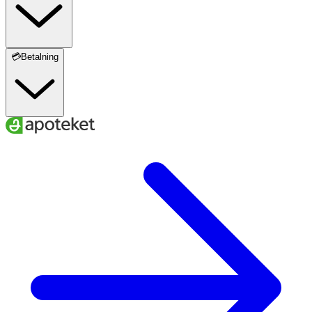
💳Betalning