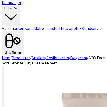
Kampanjer
Kloka Råd
Varumärken
Kundklubb
Tjänster
Hitta apotek
Kundservice
Mina Recept
Hem
/
Produkter
/
Ansikte
/
Ansiktskräm
/
Dagkräm
/
ACO Face
Soft Bronze Day Cream N-perf