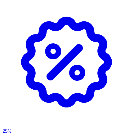
- Förvaras i normal rumstemperatur.
Innehåll
Aqua, Glycerin, Caprylic/Capric Triglyceride,
Pentaerythrityl Tetraisostearate, Diethylhexyl Carbonate,
AlphaGlucan Oligosaccharide, Dimethicone, Cetyl
Dimethicone, Butyrospermum Parkii Butter, Cetearyl
Olivate, Canola Oil, Xylitylglucoside, Sorbitan Olivate,
Cetearyl Alcohol, Butyrospermum Parkii Butter Extract,
Panthenol, Anhydroxylitol, Polymnia Sonchifolia Root
Juice, Tocopheryl Acetate, Allantoin, Sucrose Stearate,
Hydrogenated CocoGlycerides, Glyceryl Stearate, Xylitol,
Maltodextrin, Glucose, Hydrolyzed Hyaluronic Acid,
Lactobacillus, Ammonium Acryloyldimethyltaurate/VP
Copolymer, Citric Acid, Phenoxyethanol, Sodium
Benzoate
25%