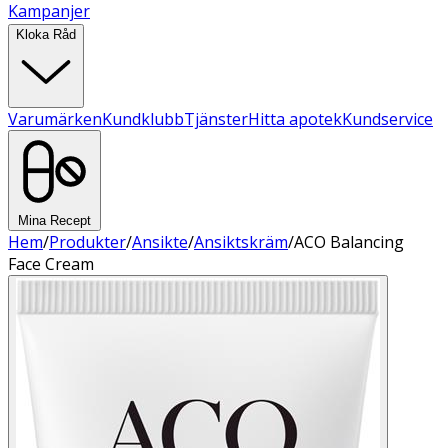
Kampanjer
Kloka Råd
Varumärken
Kundklubb
Tjänster
Hitta apotek
Kundservice
Mina Recept
Hem
/
Produkter
/
Ansikte
/
Ansiktskräm
/
ACO Balancing
Face Cream