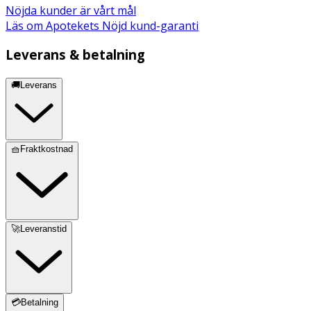
Nöjda kunder är vårt mål
Läs om Apotekets Nöjd kund-garanti
Leverans & betalning
🚚Leverans
🧺Fraktkostnad
🚀Leveranstid
💳Betalning