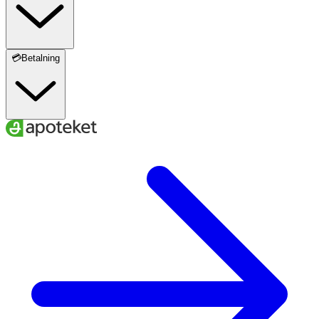
💳Betalning