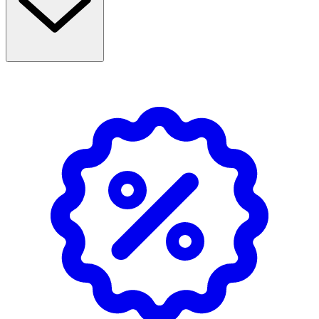
- Applicera på ren hud på morgonen.
- För bästa resultat, använd tillsammans med Age Delay+
Night Cream.
- Förvaras i rumstemperatur.
Innehåll
Aqua, Glycerin, Neopentyl Glycol Diheptanoate,
Niacinamide, Ethylhexyl Salicylate, Octyldodecanol, Canola
Oil, Propylene Glycol Dibenzoate, Bis-
Ethylhexyloxyphenol Methoxyphenyl Triazine,
Diethylhexyl Carbonate, Pentaerythrityl Tetraisostearate,
Dimethicone, Cetyl Dimethicone, Diethylamino
Hydroxybenzoyl Hexyl Benzoate, "1,2-Hexanediol",
Ethylhexyl Triazone, Cetearyl Alcohol, Cetearyl Olivate,
Sorbitan Olivate, PEG-100 Stearate, Glyceryl Stearate,
Caprooyl Phytosphingosine, Hydrolyzed Hyaluronic Acid,
Butyrospermum Parkii Butter, Tocopheryl Acetate,
Ammonium Acryloyldimethyltaurate/VP Copolymer,
Acrylates/C10-30 Alkyl Acrylate Crosspolymer, Xanthan
Gum, Citric Acid, Sodium Benzoate, Parfum.