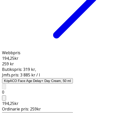
Webbpris
194,25
kr
259 kr
Butikspris:
319 kr
,
Jmfs.pris:
3 885 kr / l
Köp
ACO Face Age Delay+ Day Cream, 50 ml
0
194,25
kr
Ordinarie pris:
259
kr