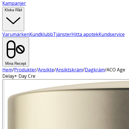
Kampanjer
Kloka Råd
Varumärken
Kundklubb
Tjänster
Hitta apotek
Kundservice
Mina Recept
Hem
/
Produkter
/
Ansikte
/
Ansiktskräm
/
Dagkräm
/
ACO Age
Delay+ Day Cre