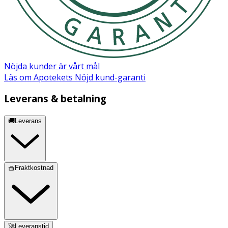
Nöjda kunder är vårt mål
Läs om Apotekets Nöjd kund-garanti
Leverans & betalning
🚚Leverans
🧺Fraktkostnad
🚀Leveranstid