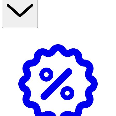
- Rekommenderad från 11 år.
- Applicera 1–2 gånger per dag på hela kroppen eller på
områden med blemmor.
Innehåll
Aqua, Niacinamide, Propanediol, Dibutyl Adipate,
Diethylhexyl Carbonate, Glycerin, Ethylhexyl Stearate,
Cetearyl Alcohol, Sodium Polyacryloyldimethyl Taurate,
Caprylic/Capric Triglyceride, Betaine, Glyceryl Stearate,
PEG-100 Stearate, Canola Oil, Panthenol, Salicylic Acid,
Xanthan Gum, Bis-PEG/PPG-16/16 PEG/PPG-16/16
Dimethicone, Pentaerythrityl Tetra-di-t-butyl
Hydroxyhydrocinnamate, Sodium Hydroxide, Citric Acid,
Triisopropanolamine, Sodium Benzoate, Phenoxyethanol