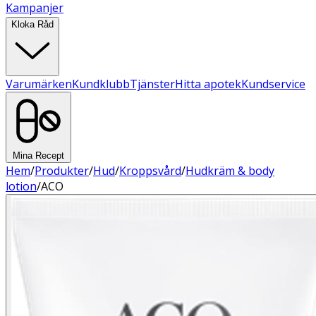
Kampanjer
Kloka Råd
Varumärken
Kundklubb
Tjänster
Hitta apotek
Kundservice
Mina Recept
Hem
/
Produkter
/
Hud
/
Kroppsvård
/
Hudkräm & body
lotion
/
ACO