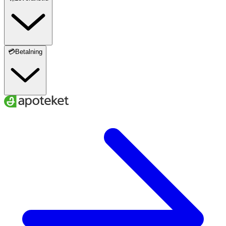
💳Betalning