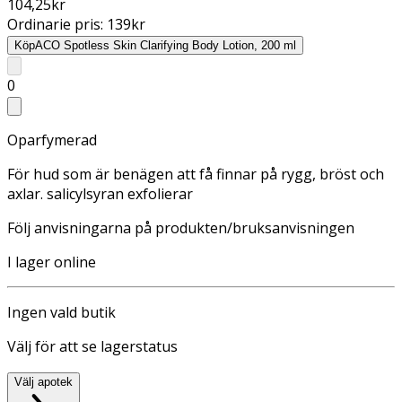
104,25
kr
Ordinarie pris:
139
kr
Köp
ACO Spotless Skin Clarifying Body Lotion, 200 ml
0
Oparfymerad
För hud som är benägen att få finnar på rygg, bröst och
axlar. salicylsyran exfolierar
Följ anvisningarna på produkten/bruksanvisningen
I lager online
Ingen vald butik
Välj för att se lagerstatus
Välj apotek