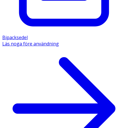
Bipacksedel
Läs noga före användning