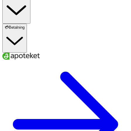
💳Betalning