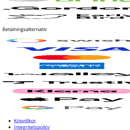
Betalningsalternativ
Köpvillkor
Integritetspolicy