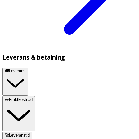
Leverans & betalning
🚚Leverans
🧺Fraktkostnad
🚀Leveranstid