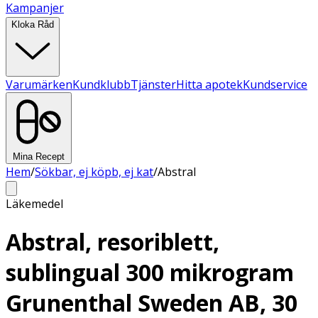
Kampanjer
Kloka Råd
Varumärken
Kundklubb
Tjänster
Hitta apotek
Kundservice
Mina Recept
Hem
/
Sökbar, ej köpb, ej kat
/
Abstral
Läkemedel
Abstral, resoriblett,
sublingual 300 mikrogram
Grunenthal Sweden AB, 30