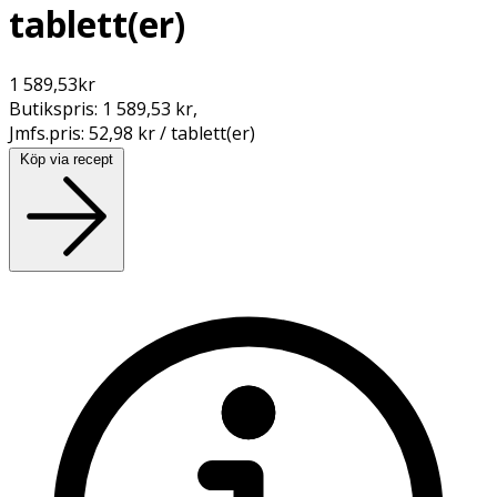
tablett(er)
1 589,53
kr
Butikspris:
1 589,53 kr
,
Jmfs.pris:
52,98 kr / tablett(er)
Köp via recept