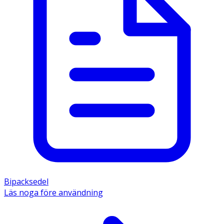
Bipacksedel
Läs noga före användning