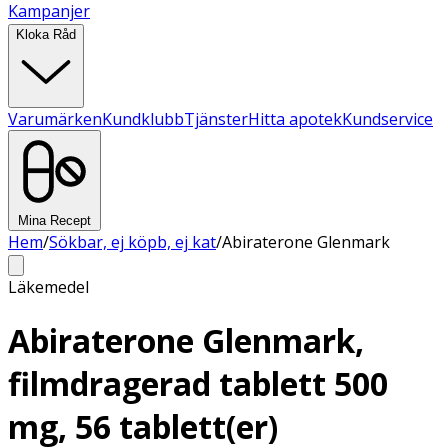
Kampanjer
Kloka Råd
Varumärken
Kundklubb
Tjänster
Hitta apotek
Kundservice
Mina Recept
Hem
/
Sökbar, ej köpb, ej kat
/
Abiraterone Glenmark
Läkemedel
Abiraterone Glenmark,
filmdragerad tablett 500
mg, 56 tablett(er)