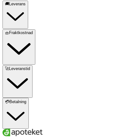
🚚Leverans
🧺Fraktkostnad
🚀Leveranstid
💳Betalning