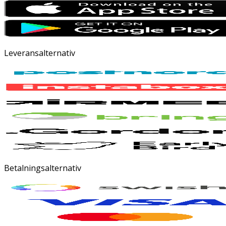
Leveransalternativ
Betalningsalternativ