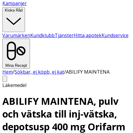
Kampanjer
Kloka Råd
Varumärken
Kundklubb
Tjänster
Hitta apotek
Kundservice
Mina Recept
Hem
/
Sökbar, ej köpb, ej kat
/
ABILIFY MAINTENA
Läkemedel
ABILIFY MAINTENA, pulv
och vätska till inj-vätska,
depotsusp 400 mg Orifarm