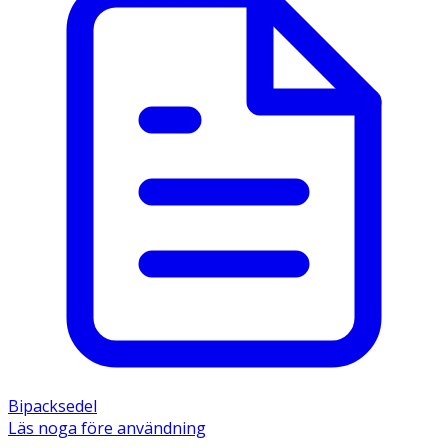
Bipacksedel
Läs noga före användning