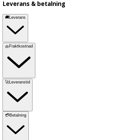
Leverans & betalning
🚚Leverans
🧺Fraktkostnad
🚀Leveranstid
💳Betalning