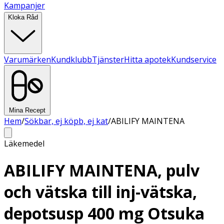
Kampanjer
Kloka Råd
Varumärken
Kundklubb
Tjänster
Hitta apotek
Kundservice
Mina Recept
Hem
/
Sökbar, ej köpb, ej kat
/
ABILIFY MAINTENA
Läkemedel
ABILIFY MAINTENA, pulv
och vätska till inj-vätska,
depotsusp 400 mg Otsuka