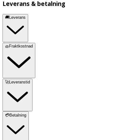
Leverans & betalning
🚚Leverans
🧺Fraktkostnad
🚀Leveranstid
💳Betalning