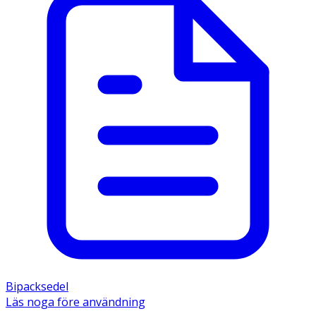
Bipacksedel
Läs noga före användning