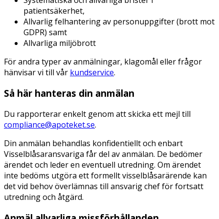
Systematiska och allvarliga brister i
patientsäkerhet,
Allvarlig felhantering av personuppgifter (brott mot
GDPR) samt
Allvarliga miljöbrott
För andra typer av anmälningar, klagomål eller frågor
hänvisar vi till vår
kundservice
.
Så här hanteras din anmälan
Du rapporterar enkelt genom att skicka ett mejl till
compliance@apoteket.se
.
Din anmälan behandlas konfidentiellt och enbart
Visselblåsaransvariga får del av anmälan. De bedömer
ärendet och leder en eventuell utredning. Om ärendet
inte bedöms utgöra ett formellt visselblåsarärende kan
det vid behov överlämnas till ansvarig chef för fortsatt
utredning och åtgärd.
Anmäl allvarliga missförhållanden