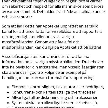
I vår verksamhet följer vi lagar och regler, och vi värnar
om säkerhet och respekt för alla människor som berörs
av vår verksamhet. Det inkluderar både anställda, kunder
och leverantörer.
Som ett led i detta har Apoteket upprättat en särskild
kanal för att underlätta för visselblåsare att rapportera
om oegentligheter eller andra allvarliga
missförhållanden. Genom att påtala fel och
missförhållanden kan du hjälpa Apoteket att bli bättre!
Visselblåsartjänsten kan användas för att lämna
information om allvarliga missförhållanden. Du behöver
inte ha bevis för din misstanke, men visselblåsartjänsten
ska användas i god tro. Följande är exempel på
handlingar som kan vara föremål för rapportering:
Ekonomisk brottslighet, t.ex. mutor eller bedrägeri,
Konkurrens- och kartellrättsliga överträdelser,
Allvarliga fall av diskriminering och trakasserier,
Systematiska och allvarliga brister i arbetsmiljö,