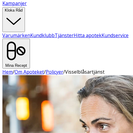
Kampanjer
Kloka Råd
Varumärken
Kundklubb
Tjänster
Hitta apotek
Kundservice
Mina Recept
Hem
/
Om Apoteket
/
Policyer
/
Visselblåsartjänst