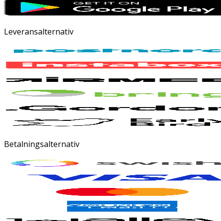
Leveransalternativ
Betalningsalternativ