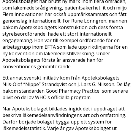
Apoteksbolaget har brutit ny mark inom flera områden,
som läkemedelsrådgivning, patientsäkerhet, it och miljö.
Flera innovationer har också uppmärksammats och fått
genomslag internationellt. För Rune Lönngren, mannen
bakom Apoteksbolagets konstruktion och dess första
styrelseordförande, hade ett stort internationellt
engagemang. Han var till exempel ordförande för en
arbetsgrupp inom EFTA som lade upp riktlinjerna för en
ny konvention om läkemedelstillverkning. Under
Apoteksbolagets första år ansvarade han för
konventionens genomförande.
Ett annat svenskt initiativ kom från Apoteksbolagets
Nils-Olof ”Nippe” Strandqvist och J. Lars G. Nilsson. De låg
bakom standarden Good Pharmacy Practice, som senare
blivit en del av WHO:s officiella program.
När Apoteksbolaget bildades ingick det i uppdraget att
beskriva läkemedelsanvändningens art och omfattning.
Därför började bolaget bygga upp ett system för
läkemedelsstatistik. Varje år gav Apoteksbolaget ut