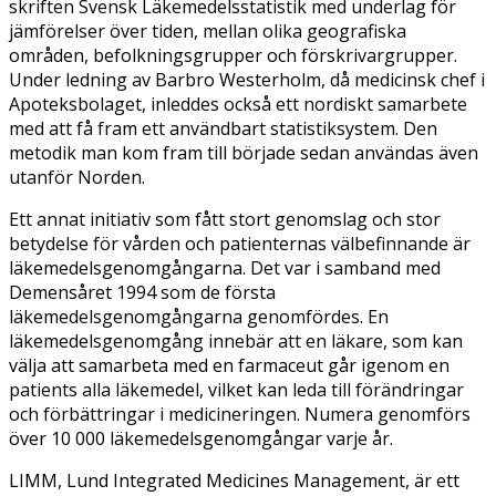
skriften Svensk Läkemedelsstatistik med underlag för
jämförelser över tiden, mellan olika geografiska
områden, befolkningsgrupper och förskrivargrupper.
Under ledning av Barbro Westerholm, då medicinsk chef i
Apoteksbolaget, inleddes också ett nordiskt samarbete
med att få fram ett användbart statistiksystem. Den
metodik man kom fram till började sedan användas även
utanför Norden.
Ett annat initiativ som fått stort genomslag och stor
betydelse för vården och patienternas välbefinnande är
läkemedelsgenomgångarna. Det var i samband med
Demensåret 1994 som de första
läkemedelsgenomgångarna genomfördes. En
läkemedelsgenomgång innebär att en läkare, som kan
välja att samarbeta med en farmaceut går igenom en
patients alla läkemedel, vilket kan leda till förändringar
och förbättringar i medicineringen. Numera genomförs
över 10 000 läkemedelsgenomgångar varje år.
LIMM, Lund Integrated Medicines Management, är ett