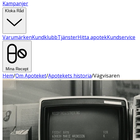
Kampanjer
Kloka Råd
Varumärken
Kundklubb
Tjänster
Hitta apotek
Kundservice
Mina Recept
Hem
/
Om Apoteket
/
Apotekets historia
/
Vägvisaren