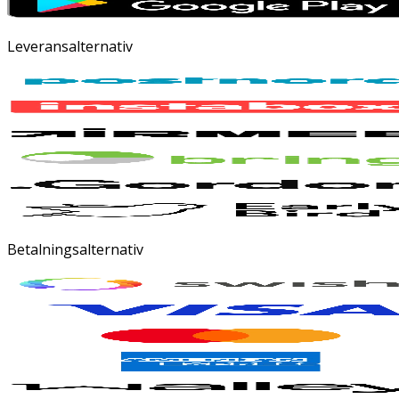
Leveransalternativ
Betalningsalternativ