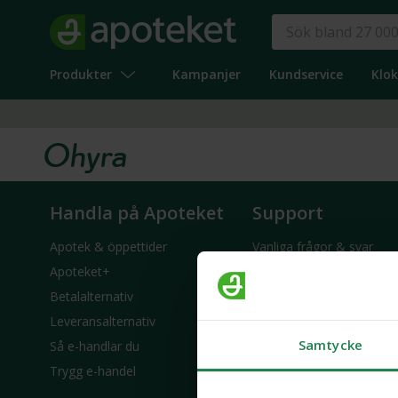
Produkter
Kampanjer
Kundservice
Klo
Ohyra
Handla på Apoteket
Support
Apotek & öppettider
Vanliga frågor & svar
Apoteket+
Kontakta oss
Betalalternativ
Retur & reklamation
Leveransalternativ
Återkallelser
Samtycke
Så e-handlar du
Tillgänglighetsredogörels
Trygg e-handel