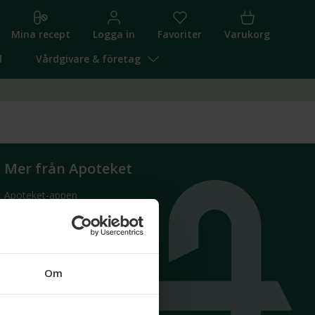
Mina recept
Logga in
Favoriter
Varukorg
d
Vårdgivare & företag
Mer från Apoteket
Apoteket-appen
Apodos
För vårdgivare & företag
För leverantörer
Om