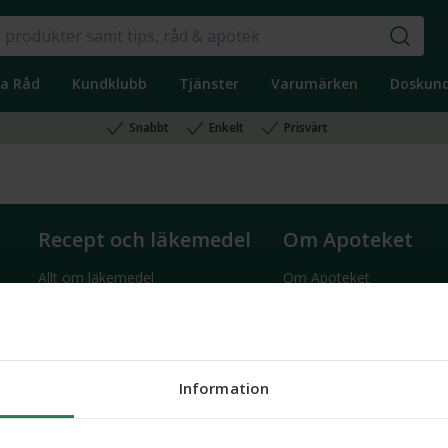
ka Råd
Kundklubb
Tjänster
Varumärken
Doskun
Snabbt
Enkelt
Prisvärt
Recept och läkemedel
Om Apoteket
Allt om läkemedel
Om Apoteket
Hämta ut recept
Hållbarhet
Fullmakter
Jobba på Apoteket
Högkostnadsskyddet
Finansiell information
Information
e
Djurrecept
Pressrum
Rådgivning om läkemedel
Lämna in gammal medicin