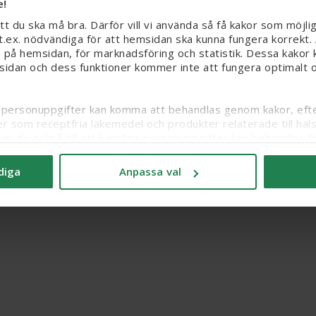
e!
att du ska må bra. Därför vill vi använda så få kakor som möjli
r t.ex. nödvändiga för att hemsidan ska kunna fungera korrekt.
 på hemsidan, för marknadsföring och statistik. Dessa kakor k
sidan och dess funktioner kommer inte att fungera optimalt om
iga personuppgifter kan komma att behandlas genom kakor, efter
er som receptfria läkemedel och produkter relaterade till häl
olicy
Cookiepolicy
Medlemsvillkor
Tillgänglighet
Cookieinställn
ker du också till att känsliga personuppgifter kan behandlas
© Apoteket AB 2009 - 2026-08-08 12:06:55 srv 182
itt samtycke och läsa mer om vilka kakor vi använder under ’A
diga
Anpassa val