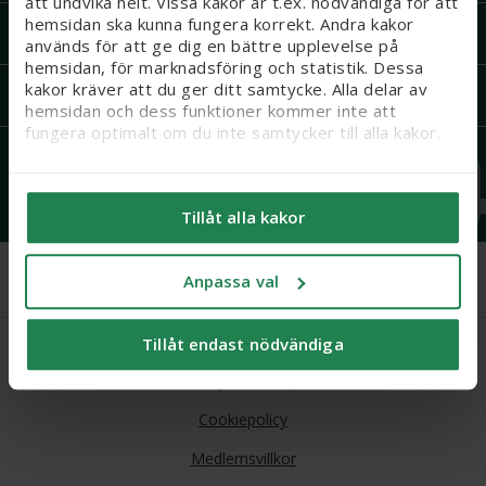
att undvika helt. Vissa kakor är t.ex. nödvändiga för att
hemsidan ska kunna fungera korrekt. Andra kakor
Om Apoteket
används för att ge dig en bättre upplevelse på
hemsidan, för marknadsföring och statistik. Dessa
kakor kräver att du ger ditt samtycke. Alla delar av
Mer från Apoteket
hemsidan och dess funktioner kommer inte att
fungera optimalt om du inte samtycker till alla kakor.
Följ oss
Vi vill flagga för att känsliga personuppgifter kan
komma att behandlas genom kakor, eftersom vi bl. a.
Tillåt alla kakor
säljer integritetskänsliga produkter som receptfria
läkemedel och produkter relaterade till hälsostatus
och sex. När du samtycker till kakor samtycker du
Anpassa val
också till att känsliga personuppgifter kan behandlas
för samma ändamål.
Köpvillkor
Tillåt endast nödvändiga
Du kan ändra/dra tillbaka ditt samtycke och läsa mer
om vilka kakor vi använder under ’Anpassa val’. Läs
Integritetspolicy
mer om kakor
här
.
Cookiepolicy
Medlemsvillkor