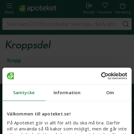
Meny
Recept
Favoriter
Varukorg
Kroppsdel
Kropp
Ansikte
Handla på Apoteket
Samtycke
Information
Om
Support
Välkommen till apoteket.se!
På Apoteket gör vi allt för att du ska må bra. Därför
Recept och läkemedel
vill vi använda så få kakor som möjligt, men de går inte