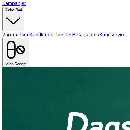
Kampanjer
Kloka Råd
Varumärken
Kundklubb
Tjänster
Hitta apotek
Kundservice
Mina Recept