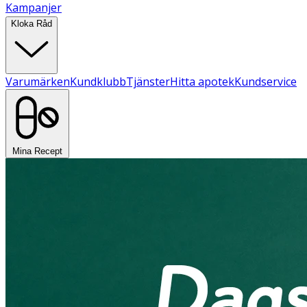
Kampanjer
Kloka Råd
Varumärken
Kundklubb
Tjänster
Hitta apotek
Kundservice
Mina Recept