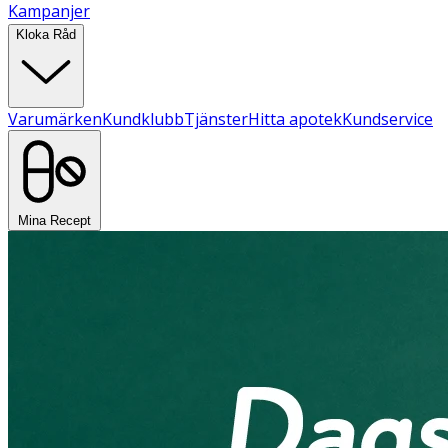
Kampanjer
Kloka Råd
Varumärken
Kundklubb
Tjänster
Hitta apotek
Kundservice
Mina Recept